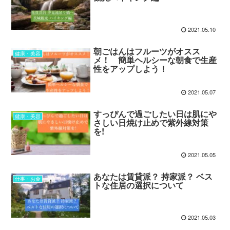
2021.05.10
朝ごはんはフルーツがオスス
健康・美容
メ！ 簡単ヘルシーな朝食で生産
性をアップしよう！
2021.05.07
すっぴんで過ごしたい日は肌にや
健康・美容
さしい日焼け止めで紫外線対策
を!
2021.05.05
あなたは賃貸派？ 持家派？ ベス
仕事・お金
トな住居の選択について
2021.05.03