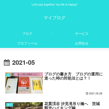
Let's say together 'my life is happy!'
マイブログ
ブログ
サービス
プロフィール
お問合せ
2021-05
ブログの書き方 ブログの運用に
本
迷った時の対処法とは？！
2021.05.28
花貫渓谷 汐見滝吊り橋へ 茨城
旅行
観光ハイキング編