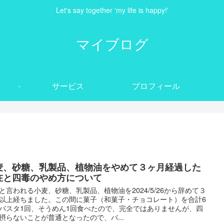
Let's say together 'my life is happy!'
マイブログ
サービス
プロフィール
麦、砂糖、乳製品、植物油をやめて３ヶ月経過した
在と四毒のやめ方について
と言われる小麦、砂糖、乳製品、植物油を2024/5/26から辞めて３
以上経ちました。この間に菓子（和菓子・チョコレート）を合計6
パスタ1回、そうめん1回食べたので、完全ではありませんが、四
摂らないことが普通となったので、パ...