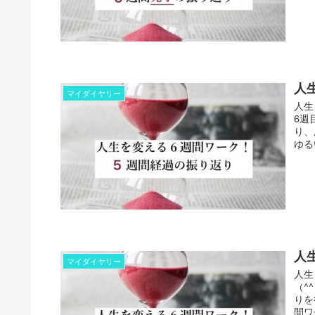
人
マイダイヤリー
人生
6週
り、
ゆる
人
マイダイヤリー
人生
（^
りを
間ワ