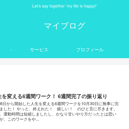
Let's say together 'my life is happy!'
マイブログ
サービス
プロフィール
生を変える6週間ワーク！ 6週間完了の振り返り
18日から開始した人生を変える6週間ワークを10月30日に無事に完
ました！ やっと、終えれた！ 嬉しい！ のひと言に尽きます。
、運動時間は短縮しましたし、かなり甘いやり方だったとは思い
が、このワークをや...