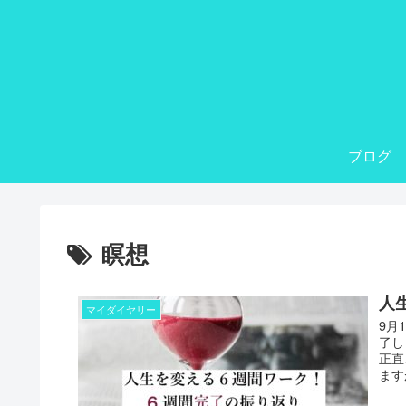
ブログ
瞑想
人
マイダイヤリー
9月
了し
正直
ます