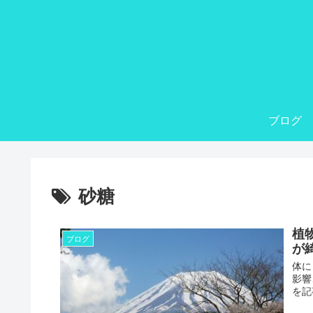
ブログ
砂糖
植
ブログ
が
体に
影響
を記