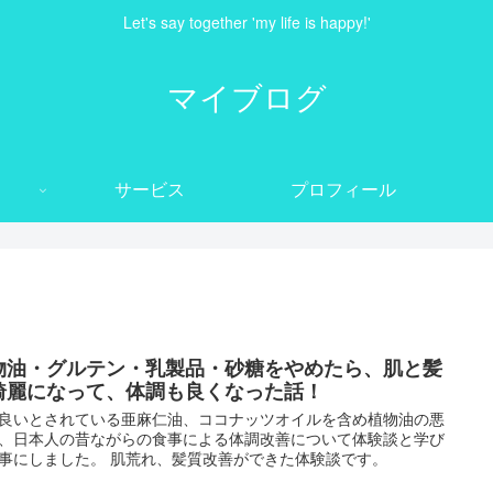
Let's say together 'my life is happy!'
マイブログ
サービス
プロフィール
物油・グルテン・乳製品・砂糖をやめたら、肌と髪
綺麗になって、体調も良くなった話！
良いとされている亜麻仁油、ココナッツオイルを含め植物油の悪
、日本人の昔ながらの食事による体調改善について体験談と学び
事にしました。 肌荒れ、髪質改善ができた体験談です。