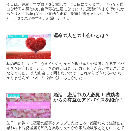
今日は、連続してブログを記載して、7日目になります。 せっかく自
由な時間を得たのに自堕落な生活になったり、恋活がうまく行かなか
ったりと、お恥ずかしい事柄も正直に記事に書きました。 そして、
たった6つの記事でも、経験したり...
運命の人との出会いとは？
マイダイヤリー
私の恋活について、うまくいかなかった振り返りや参考になるアドバ
イスを紹介しましたが、その後、出会った方とお付き合いすることに
なりました。 まだ出会って間もないので、これからどうなるのかわ
かりませんが、今回の出会いは、もしかした...
婚活・恋活中の人必見！ 成功者
人間関係
からの有益なアドバイスを紹介！
先日、赤裸々に恋活の記事をアップしたところ、婚活なんて無縁だと
思われる容姿端麗で知的な素敵な女性から婚活経験談とともに、とて