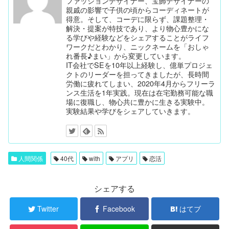
ファッションデザイナー、宝飾デザイナーの
親戚の影響で子供の頃からコーディネートが
得意。そして、コーデに限らず、課題整理・
解決・提案が特技であり、より物心豊かにな
る学びや経験などをシェアすることがライフ
ワークだとわかり、ニックネームを「おしゃ
れ番長♪まい」から変更しています。
IT会社でSEを10年以上経験し、億単プロジェ
クトのリーダーを担ってきましたが、長時間
労働に疲れてしまい、2020年4月からフリーラ
ンス生活を1年実践。現在は在宅勤務可能な職
場に復職し、物心共に豊かに生きる実験中。
実験結果や学びをシェアしていきます。
人間関係
40代
with
アプリ
恋活
シェアする
Twitter
Facebook
はてブ