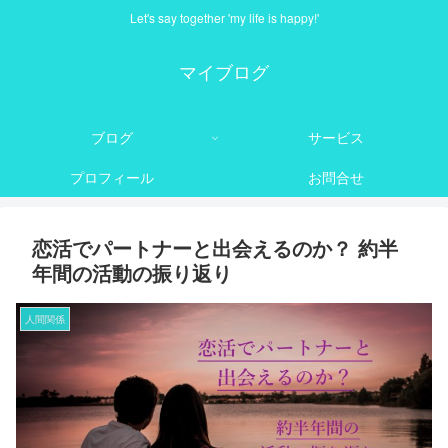
Let's say together 'my life is happy!'
マイブログ
ブログ
サービス
プロフィール
お問合せ
恋活でパートナーと出会えるのか？ 約半
年間の活動の振り返り
人間関係