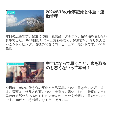
2024/6/18の食事記録と体重・運
ブログ
動管理
昨日の記録です。普通に砂糖、乳製品、グルテン、植物油を使わない
食事でした。 6/18朝食 いつもと変わらなく、酵素玄米。ちりめんじ
ゃこをトッピング。食後の間食にコーヒーとアーモンドです。 6/18
昼食...
中年になって思うこと。歳を取る
マイダイヤリー
のも悪くないって本当？
今日は、老いに伴う心の変化と自己認識について書きたいと思いま
す。冒頭は、外見と内面について赤裸々に書いており、愚痴のように
思われる部分もあるかもしれませんが、自分を傍観して書いたつもり
です。40代という妙齢になると、そうい...