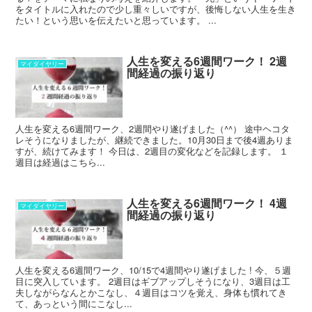
をタイトルに入れたので少し重々しいですが、後悔しない人生を生き
たい！という思いを伝えたいと思っています。 ...
人生を変える6週間ワーク！ 2週
マイダイヤリー
間経過の振り返り
人生を変える6週間ワーク、2週間やり遂げました（^^） 途中ヘコタ
レそうになりましたが、継続できました。10月30日まで後4週ありま
すが、続けてみます！ 今日は、2週目の変化などを記録します。 １
週目は経過はこちら...
人生を変える6週間ワーク！ 4週
マイダイヤリー
間経過の振り返り
人生を変える6週間ワーク、10/15で4週間やり遂げました ! 今、５週
目に突入しています。 2週目はギブアップしそうになり、3週目は工
夫しながらなんとかこなし、４週目はコツを覚え、身体も慣れてき
て、あっという間にこなし...