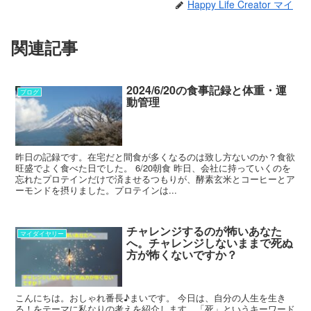
Happy Life Creator マイ
関連記事
2024/6/20の食事記録と体重・運
ブログ
動管理
昨日の記録です。在宅だと間食が多くなるのは致し方ないのか？食欲
旺盛でよく食べた日でした。 6/20朝食 昨日、会社に持っていくのを
忘れたプロテインだけで済ませるつもりが、酵素玄米とコーヒーとア
ーモンドを摂りました。プロテインは...
チャレンジするのが怖いあなた
マイダイヤリー
へ。チャレンジしないままで死ぬ
方が怖くないですか？
こんにちは。おしゃれ番長♪まいです。 今日は、自分の人生を生き
る！をテーマに私なりの考えを紹介します。「死」というキーワード